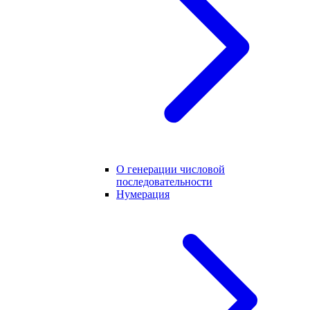
О генерации числовой
последовательности
Нумерация