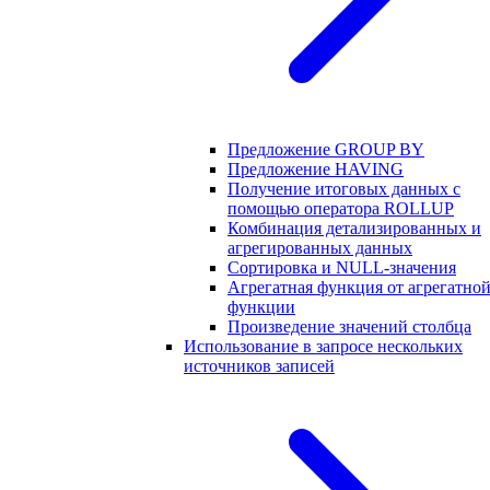
Предложение GROUP BY
Предложение HAVING
Получение итоговых данных с
помощью оператора ROLLUP
Комбинация детализированных и
агрегированных данных
Сортировка и NULL-значения
Агрегатная функция от агрегатно
функции
Произведение значений столбца
Использование в запросе нескольких
источников записей