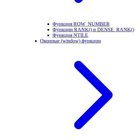
Функция ROW_NUMBER
Функции RANK() и DENSE_RANK()
Функция NTILE
Оконные (window) функции