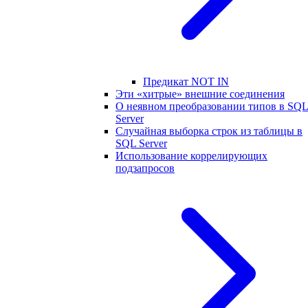
Предикат NOT IN
Эти «хитрые» внешние соединения
О неявном преобразовании типов в SQ
Server
Случайная выборка строк из таблицы в
SQL Server
Использование коррелирующих
подзапросов