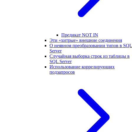
Предикат NOT IN
Эти «хитрые» внешние соединения
О неявном преобразовании типов в SQ
Server
Случайная выборка строк из таблицы в
SQL Server
Использование коррелирующих
подзапросов