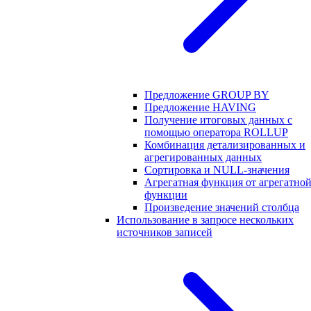
Предложение GROUP BY
Предложение HAVING
Получение итоговых данных с
помощью оператора ROLLUP
Комбинация детализированных и
агрегированных данных
Сортировка и NULL-значения
Агрегатная функция от агрегатно
функции
Произведение значений столбца
Использование в запросе нескольких
источников записей