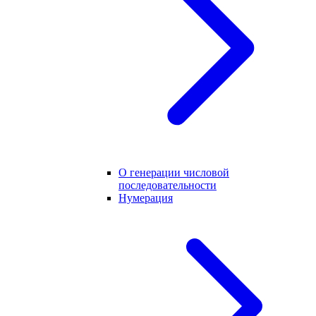
О генерации числовой
последовательности
Нумерация