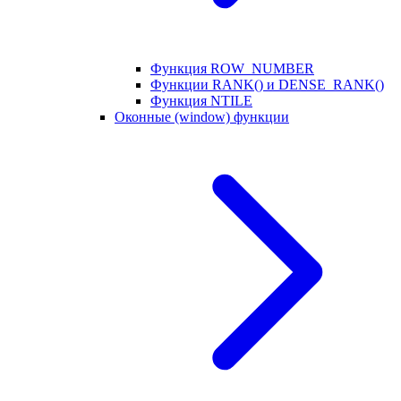
Функция ROW_NUMBER
Функции RANK() и DENSE_RANK()
Функция NTILE
Оконные (window) функции