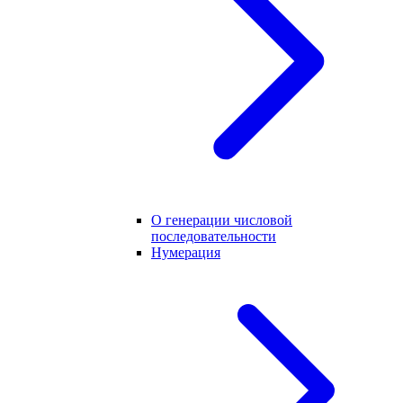
О генерации числовой
последовательности
Нумерация