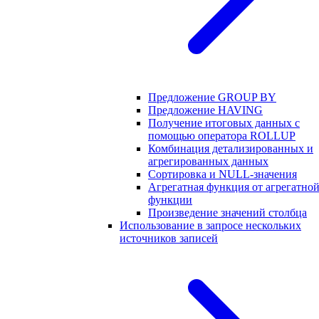
Предложение GROUP BY
Предложение HAVING
Получение итоговых данных с
помощью оператора ROLLUP
Комбинация детализированных и
агрегированных данных
Сортировка и NULL-значения
Агрегатная функция от агрегатно
функции
Произведение значений столбца
Использование в запросе нескольких
источников записей