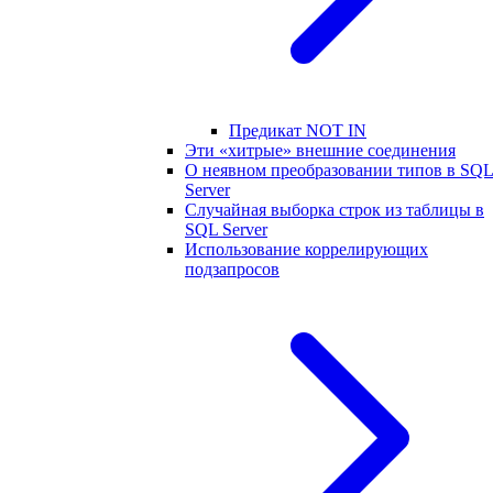
Предикат NOT IN
Эти «хитрые» внешние соединения
О неявном преобразовании типов в SQ
Server
Случайная выборка строк из таблицы в
SQL Server
Использование коррелирующих
подзапросов