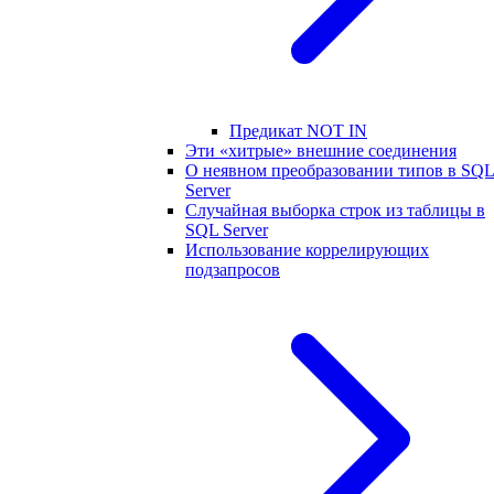
Предикат NOT IN
Эти «хитрые» внешние соединения
О неявном преобразовании типов в SQ
Server
Случайная выборка строк из таблицы в
SQL Server
Использование коррелирующих
подзапросов