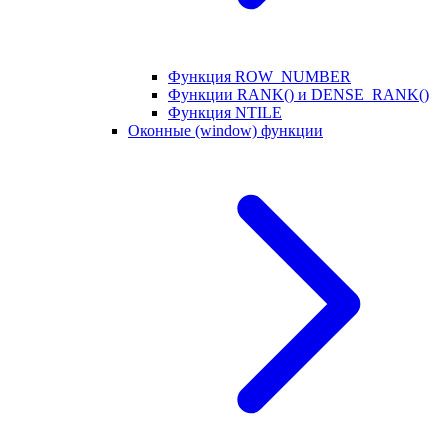
Функция ROW_NUMBER
Функции RANK() и DENSE_RANK()
Функция NTILE
Оконные (window) функции