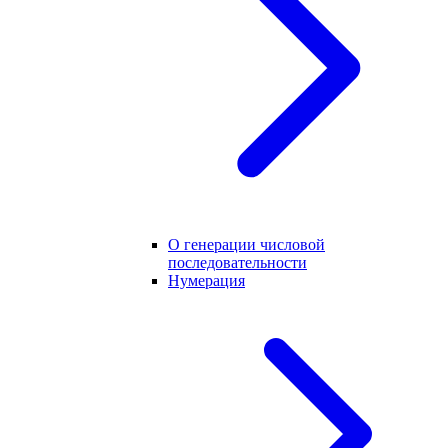
О генерации числовой
последовательности
Нумерация