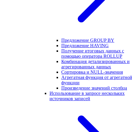
Предложение GROUP BY
Предложение HAVING
Получение итоговых данных с
помощью оператора ROLLUP
Комбинация детализированных и
агрегированных данных
Сортировка и NULL-значения
Агрегатная функция от агрегатно
функции
Произведение значений столбца
Использование в запросе нескольких
источников записей