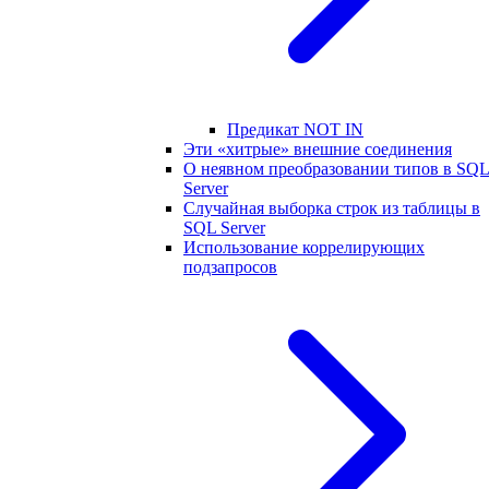
Предикат NOT IN
Эти «хитрые» внешние соединения
О неявном преобразовании типов в SQ
Server
Случайная выборка строк из таблицы в
SQL Server
Использование коррелирующих
подзапросов