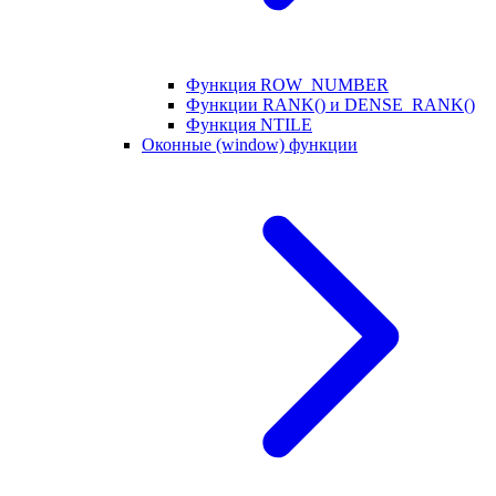
Функция ROW_NUMBER
Функции RANK() и DENSE_RANK()
Функция NTILE
Оконные (window) функции