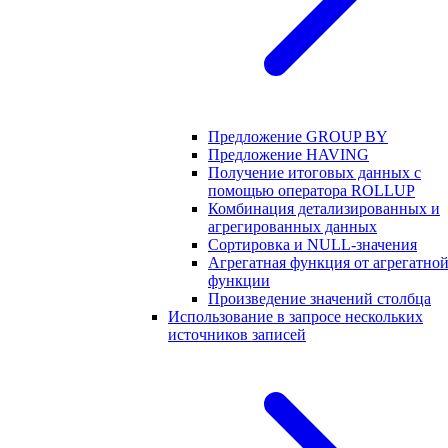
Предложение GROUP BY
Предложение HAVING
Получение итоговых данных с
помощью оператора ROLLUP
Комбинация детализированных и
агрегированных данных
Сортировка и NULL-значения
Агрегатная функция от агрегатно
функции
Произведение значений столбца
Использование в запросе нескольких
источников записей