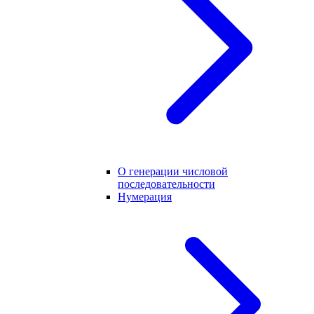
О генерации числовой
последовательности
Нумерация