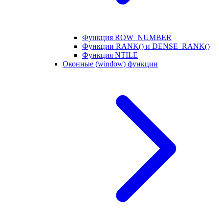
Функция ROW_NUMBER
Функции RANK() и DENSE_RANK()
Функция NTILE
Оконные (window) функции