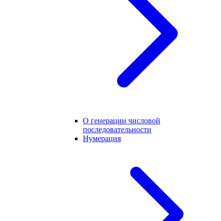
О генерации числовой
последовательности
Нумерация