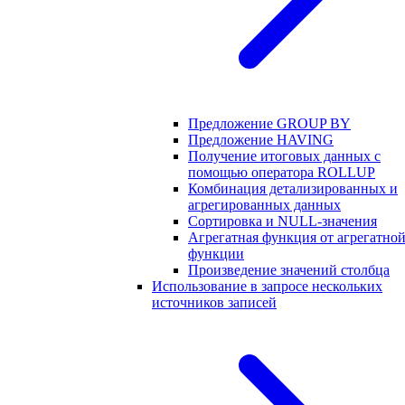
Предложение GROUP BY
Предложение HAVING
Получение итоговых данных с
помощью оператора ROLLUP
Комбинация детализированных и
агрегированных данных
Сортировка и NULL-значения
Агрегатная функция от агрегатно
функции
Произведение значений столбца
Использование в запросе нескольких
источников записей