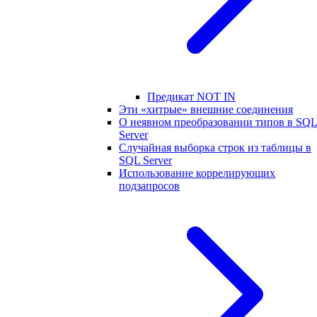
Предикат NOT IN
Эти «хитрые» внешние соединения
О неявном преобразовании типов в SQ
Server
Случайная выборка строк из таблицы в
SQL Server
Использование коррелирующих
подзапросов