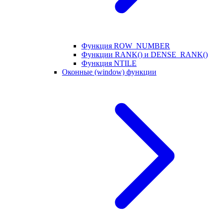
Функция ROW_NUMBER
Функции RANK() и DENSE_RANK()
Функция NTILE
Оконные (window) функции