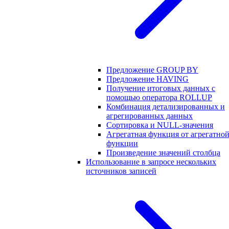
Предложение GROUP BY
Предложение HAVING
Получение итоговых данных с
помощью оператора ROLLUP
Комбинация детализированных и
агрегированных данных
Сортировка и NULL-значения
Агрегатная функция от агрегатно
функции
Произведение значений столбца
Использование в запросе нескольких
источников записей