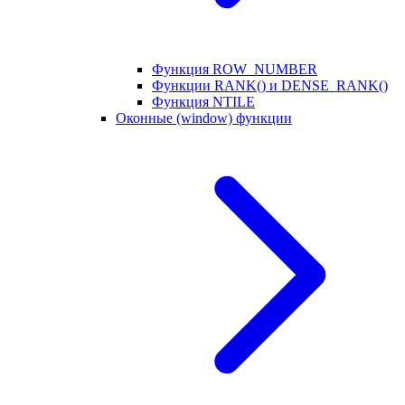
Функция ROW_NUMBER
Функции RANK() и DENSE_RANK()
Функция NTILE
Оконные (window) функции