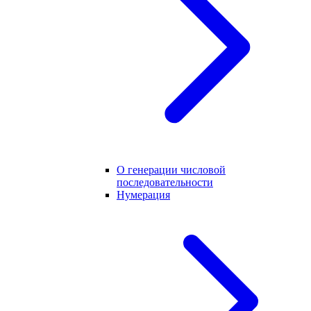
О генерации числовой
последовательности
Нумерация