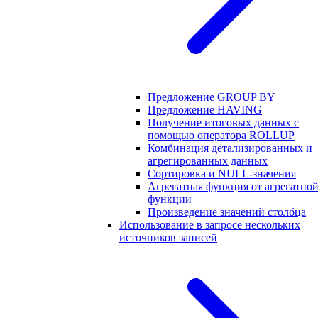
Предложение GROUP BY
Предложение HAVING
Получение итоговых данных с
помощью оператора ROLLUP
Комбинация детализированных и
агрегированных данных
Сортировка и NULL-значения
Агрегатная функция от агрегатно
функции
Произведение значений столбца
Использование в запросе нескольких
источников записей