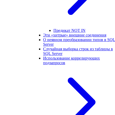
Предикат NOT IN
Эти «хитрые» внешние соединения
О неявном преобразовании типов в SQ
Server
Случайная выборка строк из таблицы в
SQL Server
Использование коррелирующих
подзапросов