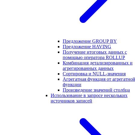
Предложение GROUP BY
Предложение HAVING
Получение итоговых данных с
помощью оператора ROLLUP
Комбинация детализированных и
агрегированных данных
Сортировка и NULL-значения
Агрегатная функция от агрегатно
функции
Произведение значений столбца
Использование в запросе нескольких
источников записей