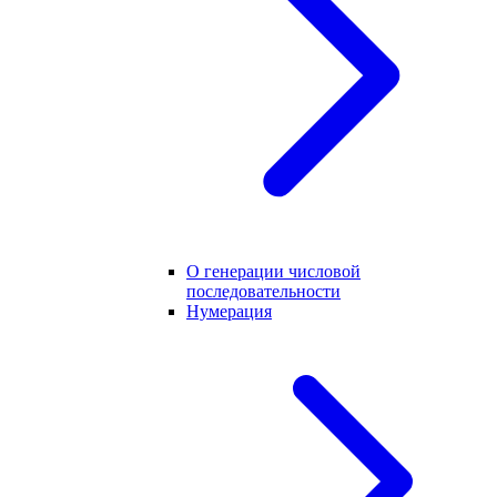
О генерации числовой
последовательности
Нумерация