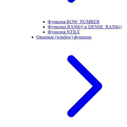
Функция ROW_NUMBER
Функции RANK() и DENSE_RANK()
Функция NTILE
Оконные (window) функции