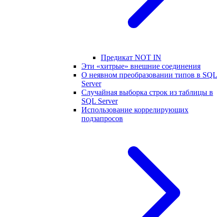
Предикат NOT IN
Эти «хитрые» внешние соединения
О неявном преобразовании типов в SQ
Server
Случайная выборка строк из таблицы в
SQL Server
Использование коррелирующих
подзапросов