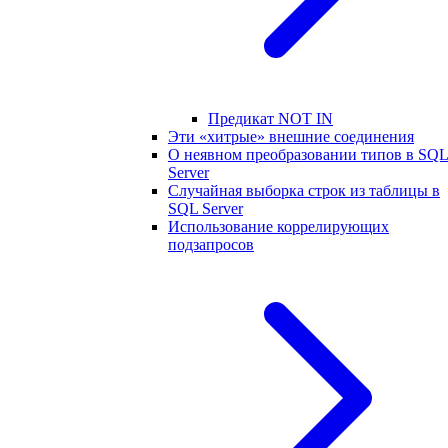
Предикат NOT IN
Эти «хитрые» внешние соединения
О неявном преобразовании типов в SQ
Server
Случайная выборка строк из таблицы в
SQL Server
Использование коррелирующих
подзапросов