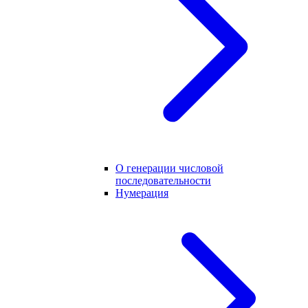
О генерации числовой
последовательности
Нумерация