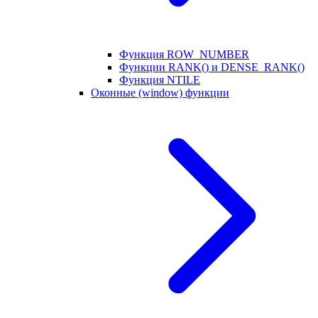
Функция ROW_NUMBER
Функции RANK() и DENSE_RANK()
Функция NTILE
Оконные (window) функции