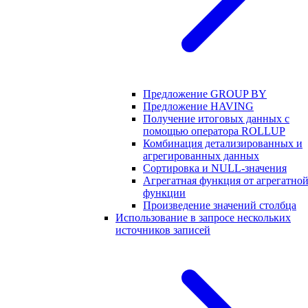
Предложение GROUP BY
Предложение HAVING
Получение итоговых данных с
помощью оператора ROLLUP
Комбинация детализированных и
агрегированных данных
Сортировка и NULL-значения
Агрегатная функция от агрегатно
функции
Произведение значений столбца
Использование в запросе нескольких
источников записей